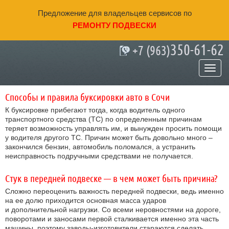
Предложение для владельцев сервисов по
РЕМОНТУ ПОДВЕСКИ
350-61-62
+7 (963)
Статьи
Способы и правила буксировки авто в Сочи
К буксировке прибегают тогда, когда водитель одного
транспортного средства (ТС) по определенным причинам
теряет возможность управлять им, и вынужден просить помощи
у водителя другого ТС. Причин может быть довольно много –
закончился бензин, автомобиль поломался, а устранить
неисправность подручными средствами не получается.
Стук в передней подвеске — в чем может быть причина?
Сложно переоценить важность передней подвески, ведь именно
на ее долю приходится основная масса ударов
и дополнительной нагрузки. Со всеми неровностями на дороге,
поворотами и заносами первой сталкивается именно эта часть
машины, поэтому заводы-изготовители стараются сделать