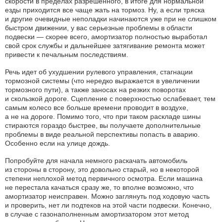
скорости в пределах разрешенного, в итоге для нормальной
езды приходится все чаще жать на тормоз. Ну, а если тряска
и другие очевидные неполадки начинаются уже при не слишком
быстром движении, у вас серьезные проблемы в области
подвески — скорее всего, амортизатор полностью выработал
свой срок службы и дальнейшее затягивание ремонта может
привести к печальным последствиям.
Речь идет об ухудшении рулевого управления, стагнации
тормозной системы (что нередко выражается в увеличении
тормозного пути), а также заносах на резких поворотах
и скользкой дороге. Сцепление с поверхностью ослабевает, тем
самым колесо все больше времени проводит в воздухе,
а не на дороге. Помимо того, что при таком раскладе шины
стираются гораздо быстрее, вы получаете дополнительные
проблемы в виде реальной перспективы попасть в аварию.
Особенно если на улице дождь.
Попробуйте для начала немного раскачать автомобиль
из стороны в сторону, это довольно старый, но в некоторой
степени неплохой метод первичного осмотра. Если машина
не перестала качаться сразу же, то вполне возможно, что
амортизатор неисправен. Можно заглянуть под ходовую часть
и проверить, нет ли подтеков на этой части подвески. Конечно,
в случае с газонаполненным амортизатором этот метод