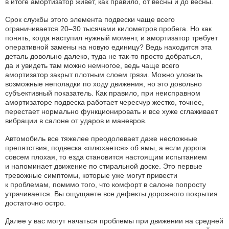
в итоге амортизатор живет, как правило, от весны и до весны.
Срок службы этого элемента подвески чаще всего
ограничивается 20–30 тысячами километров пробега. Но как
понять, когда наступил нужный момент, и амортизатор требует
оперативной замены на новую единицу? Ведь находится эта
деталь довольно далеко, туда не так-то просто добраться,
да и увидеть там можно немногое, ведь чаще всего
амортизатор закрыт плотным слоем грязи. Можно уловить
возможные неполадки по ходу движения, но это довольно
субъективный показатель. Как правило, при неисправном
амортизаторе подвеска работает чересчур жестко, точнее,
перестает нормально функционировать и все хуже сглаживает
вибрации в салоне от ударов и маневров.
Автомобиль все тяжелее преодолевает даже несложные
препятствия, подвеска «плюхается» об ямы, а если дорога
совсем плохая, то езда становится настоящим испытанием
и напоминает движение по стиральной доске. Это первые
тревожные симптомы, которые уже могут привести
к проблемам, помимо того, что комфорт в салоне попросту
утрачивается. Вы ощущаете все дефекты дорожного покрытия
достаточно остро.
Далее у вас могут начаться проблемы при движении на средней